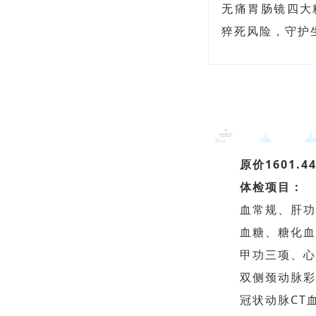
无痛胃肠镜四大
猝死风险，守护生
原价1601.
体检项目：
血常规、肝
血糖、糖化
甲功三项、
双侧颈动脉
冠状动脉CT血