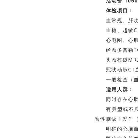
活动价 1060
体检项目：
血常规、肝
血糖、超敏
心电图、心
经颅多普勒T
头颅核磁MR
冠状动脉CT
一般检查（
适用人群：
同时存在心
有典型或不
暂性脑缺血发作（
明确的心脑