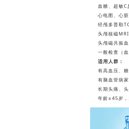
血糖、超敏C
心电图、心
经颅多
普勒T
头颅核磁MR
头颅磁共振血
一般检查（
适用人群：
有高血压、
有脑血管病
长期头痛、
年龄≥45岁