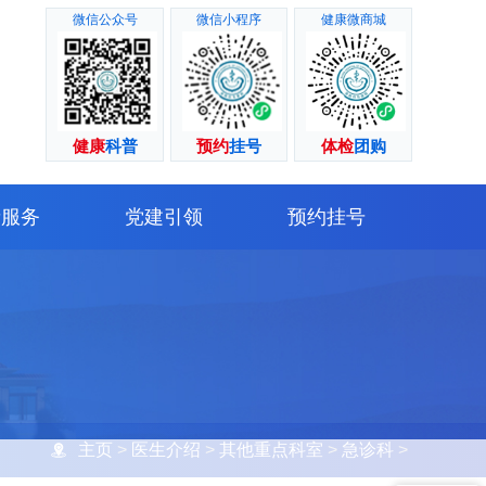
微信公众号
微信小程序
健康微商城
健康
科普
预约
挂号
体检
团购
者服务
党建引领
预约挂号
主页
>
医生介绍
>
其他重点科室
>
急诊科
>