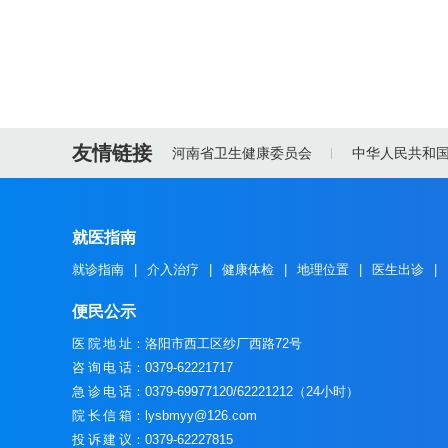
友情链接
河南省卫生健康委员会
中华人民共和
就医指南
就诊指南
|
介入治疗
|
健康体检
|
地理位置
|
医生出诊
|
便民公示
医院地址
：洛阳市西工区纱厂西路72号
咨询电话
：0379-62221717
急诊电话
：0379-69977120/62221212（24小时）
院长信箱
：lysbmyy@126.com
投诉建议
：0379-62227815