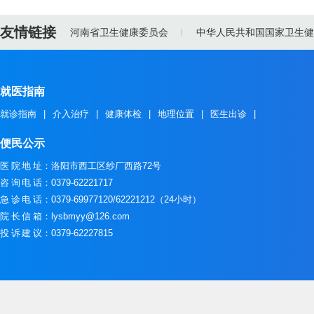
友情链接
河南省卫生健康委员会
中华人民共和国国家卫生健
就医指南
就诊指南
|
介入治疗
|
健康体检
|
地理位置
|
医生出诊
|
便民公示
医院地址
：洛阳市西工区纱厂西路72号
咨询电话
：0379-62221717
急诊电话
：0379-69977120/62221212（24小时）
院长信箱
：lysbmyy@126.com
投诉建议
：0379-62227815