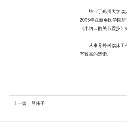
毕业于郑州大学临床医
2005年在新乡医学
《小切口髋关节置换》
从事骨外科临床工作四
有较高的造诣。
上一篇：
吕伟子