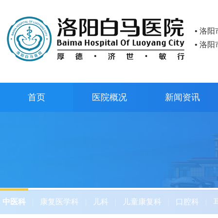
• 洛
• 洛
首页
医院概况
新闻资讯
中医科
|
康复医学科
|
儿科
|
儿童康复科
|
口腔科
|