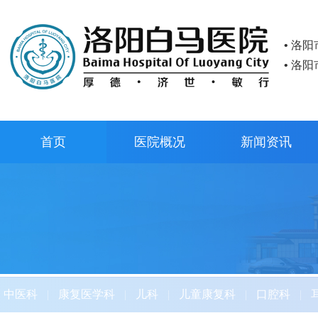
• 洛
• 洛
首页
医院概况
新闻资讯
中医科
|
康复医学科
|
儿科
|
儿童康复科
|
口腔科
|