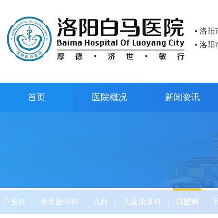
• 洛
• 洛
首页
医院概况
新闻资讯
中医科
|
康复医学科
|
儿科
|
儿童康复科
|
口腔科
|