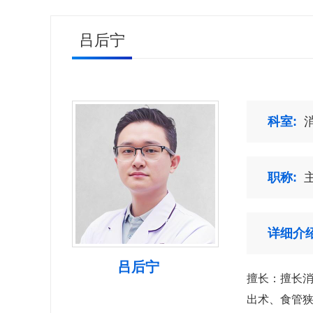
吕后宁
科室:
职称:
详细介绍
吕后宁
擅长：擅长
出术、食管狭