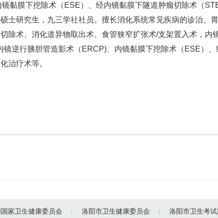
、内镜黏膜下挖除术（ESE）、经内镜黏膜下隧道肿瘤切除术（S
学硕士研究生，九三学社社员。擅长消化系统常见疾病的诊治、
切除术、消化道异物取出术、食管狭窄扩张术/支架置入术，内镜
经内镜逆行胰胆管造影术（ERCP)、内镜黏膜下挖除术（ESE）
硬化治疗术等。
国国家卫生健康委员会
洛阳市卫生健康委员会
洛阳市卫生考试