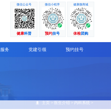
微信公众号
微信小程序
健康微商城
健康
科普
预约
挂号
体检
团购
者服务
党建引领
预约挂号
主页
>
医生介绍
>
内科系统
>