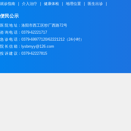
就诊指南
|
介入治疗
|
健康体检
|
地理位置
|
医生出诊
|
便民公示
医院地址
：洛阳市西工区纱厂西路72号
咨询电话
：0379-62221717
急诊电话
：0379-69977120/62221212（24小时）
院长信箱
：lysbmyy@126.com
投诉建议
：0379-62227815