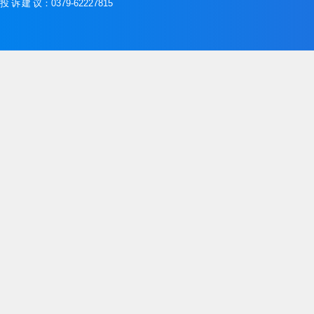
投诉建议
：0379-62227815