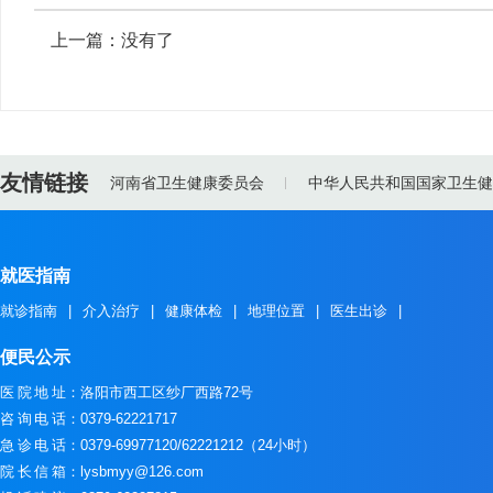
上一篇：没有了
友情链接
河南省卫生健康委员会
中华人民共和国国家卫生健
就医指南
就诊指南
|
介入治疗
|
健康体检
|
地理位置
|
医生出诊
|
便民公示
医院地址
：洛阳市西工区纱厂西路72号
咨询电话
：0379-62221717
急诊电话
：0379-69977120/62221212（24小时）
院长信箱
：lysbmyy@126.com