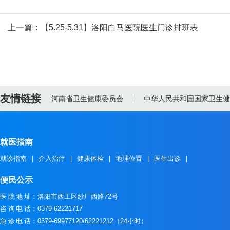
上一篇：
【5.25-5.31】洛阳白马医院医生门诊排班表
友情链接
河南省卫生健康委员会
中华人民共和国国家卫生健
就医指南
就诊指南
|
介入治疗
|
健康体检
|
地理位置
|
医生出诊
|
便民公示
医院地址
：洛阳市西工区纱厂西路72号
咨询电话
：0379-62221717
急诊电话
：0379-69977120/62221212（24小时）