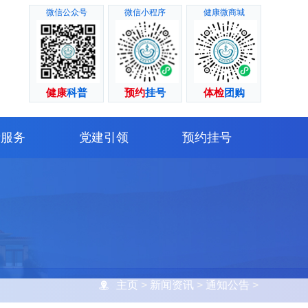
微信公众号
微信小程序
健康微商城
健康
科普
预约
挂号
体检
团购
者服务
党建引领
预约挂号
主页
>
新闻资讯
>
通知公告
>