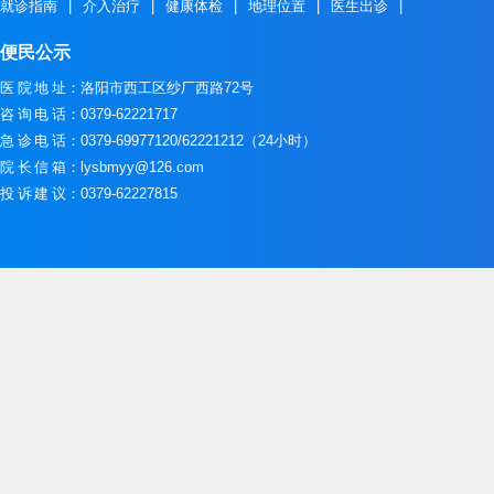
就诊指南
|
介入治疗
|
健康体检
|
地理位置
|
医生出诊
|
便民公示
医院地址
：洛阳市西工区纱厂西路72号
咨询电话
：0379-62221717
急诊电话
：0379-69977120/62221212（24小时）
院长信箱
：lysbmyy@126.com
投诉建议
：0379-62227815