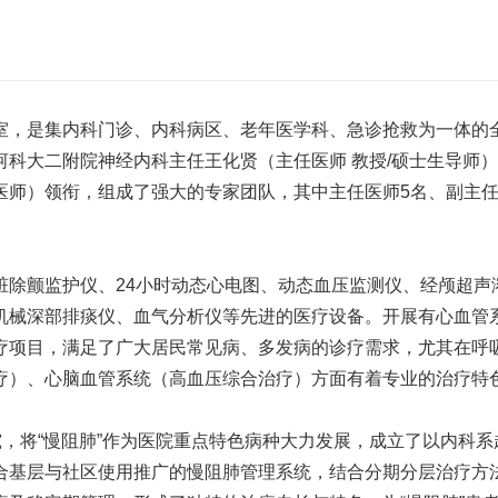
，是集内科门诊、内科病区、老年医学科、急诊抢救为一体的全
河科大二附院神经内科主任王化贤（主任医师 教授/硕士生导师
师）领衔，组成了强大的专家团队，其中主任医师5名、副主任医
颤监护仪、24小时动态心电图、动态血压监测仪、经颅超声
机械深部排痰仪、血气分析仪等先进的医疗设备。开展有心血管
疗项目，满足了广大居民常见病、多发病的诊疗需求，尤其在呼
疗）、心脑血管系统（高血压综合治疗）方面有着专业的治疗特
，将“慢阻肺”作为医院重点特色病种大力发展，成立了以内科系
合基层与社区使用推广的慢阻肺管理系统，结合分期分层治疗方