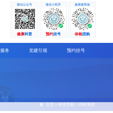
微信公众号
微信小程序
健康微商城
健康
科普
预约
挂号
体检
团购
者服务
党建引领
预约挂号
主页
>
科室导航
>
内科系统