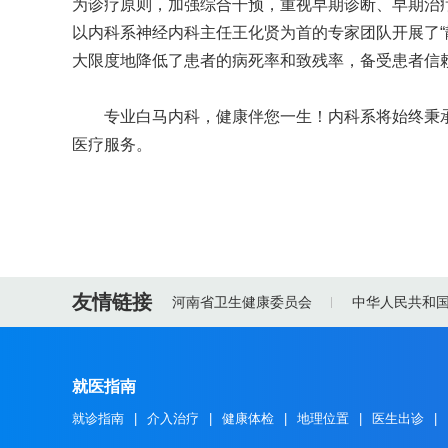
为诊疗原则，加强综合干预，重视早期诊断、早期治
以内科系神经内科主任王化贤为首的专家团队开展了“
大限度地降低了患者的病死率和致残率，备受患者信
专业白马内科，健康伴您一生！内科系将始终秉承“
医疗服务。
友情链接
河南省卫生健康委员会
中华人民共和
就医指南
就诊指南
|
介入治疗
|
健康体检
|
地理位置
|
医生出诊
|