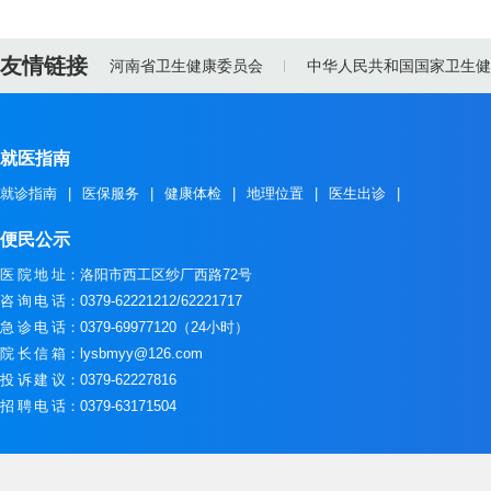
友情链接
河南省卫生健康委员会
中华人民共和国国家卫生健
就医指南
就诊指南
|
医保服务
|
健康体检
|
地理位置
|
医生出诊
|
便民公示
医院地址
：洛阳市西工区纱厂西路72号
咨询电话
：0379-62221212/62221717
急诊电话
：0379-69977120（24小时）
院长信箱
：lysbmyy@126.com
投诉建议
：0379-62227816
招聘电话
：0379-63171504