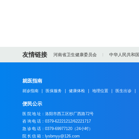
友情链接
河南省卫生健康委员会
中华人民共和
就医指南
就诊指南
|
医保服务
|
健康体检
|
地理位置
|
医生出诊
|
便民公示
医院地址
：洛阳市西工区纱厂西路72号
咨询电话
：0379-62221212/62221717
急诊电话
：0379-69977120（24小时）
院长信箱
：lysbmyy@126.com