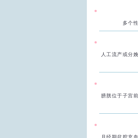
多个
人工流产或分
膀胱位于子宫
月经期盆腔充