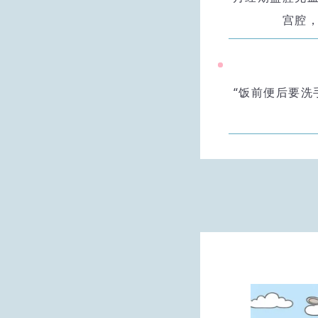
宫腔
“饭前便后要洗