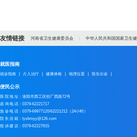
友情链接
河南省卫生健康委员会
中华人民共和国国家卫生健
就医指南
就诊指南
|
介入治疗
|
健康体检
|
地理位置
|
医生出诊
|
便民公示
医院地址
：洛阳市西工区纱厂西路72号
咨询电话
：0379-62221717
急诊电话
：0379-69977120/62221212（24小时）
院长信箱
：lysbmyy@126.com
投诉建议
：0379-62227815