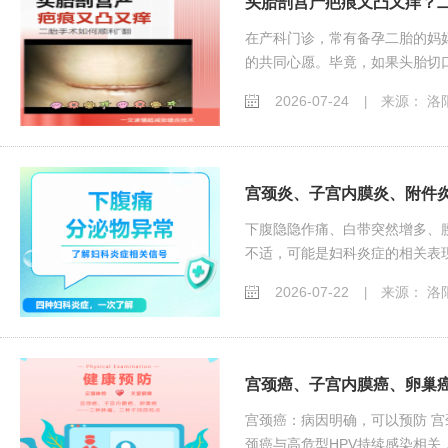
头胎剖宫产疤痕又凸又痒？二
在产科门诊，常有备孕二胎的妈
的共同心愿。毕竟，如果头胎切口
2026-07-24
来源： 洛
|
宫颈炎、子宫内膜炎、附件
下腹隐隐作痛、白带突然增多、
不适，可能是妇科炎症的相关表现，
2026-07-22
来源： 洛
|
宫颈癌、子宫内膜癌、卵巢
宫颈癌：病因明确，可以预防 宫
颈癌与高危型HPV持续感染相关，