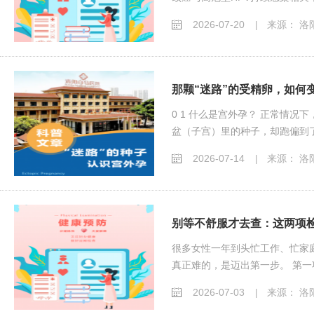
2026-07-20
来源： 洛
|
那颗“迷路”的受精卵，如何
0 1 什么是宫外孕？ 正常情
盆（子宫）里的种子，却跑偏到了
2026-07-14
来源： 洛
|
别等不舒服才去查：这两项
很多女性一年到头忙工作、忙家
真正难的，是迈出第一步。 第一项
2026-07-03
来源： 洛
|