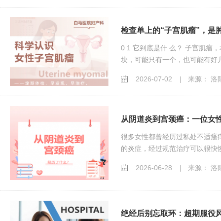
检查单上的“子宫肌瘤”，是
0 1 它到底是什 么？ 子宫
块，可能只有一个，也可能有好几
2026-07-02
来源： 洛
|
从阴道炎到宫颈癌：一位女
很多女性都曾经历过私处不适瘙
的炎症，经过规范治疗可以很快恢
2026-06-28
来源： 洛
|
绝经后别忘取环：超期服役