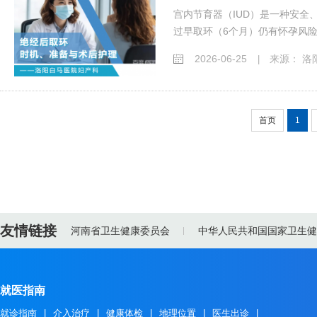
宫内节育器（IUD）是一种安全
过早取环（6个月）仍有怀孕风险
2026-06-25
来源： 洛
|
首页
1
友情链接
河南省卫生健康委员会
中华人民共和国国家卫生健
就医指南
就诊指南
|
介入治疗
|
健康体检
|
地理位置
|
医生出诊
|