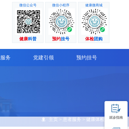
微信公众号
微信小程序
健康微商城
健康
科普
预约
挂号
体检
团购
者服务
党建引领
预约挂号
就诊指南
主页
>
患者服务
>
健康体检
>